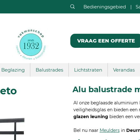
Bedieningsgebied
|
S
VRAAG EEN OFFERTE
Beglazing
Balustrades
Lichtstraten
Verandas
eto
Alu balustrade m
Al onze beglaasde aluminium b
veiligheidsglas en bieden een 
glazen leuning
bieden een ve
Bel nu naar
Meulders
in
Deurn