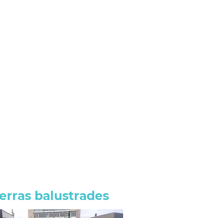
1/5
erras balustrades