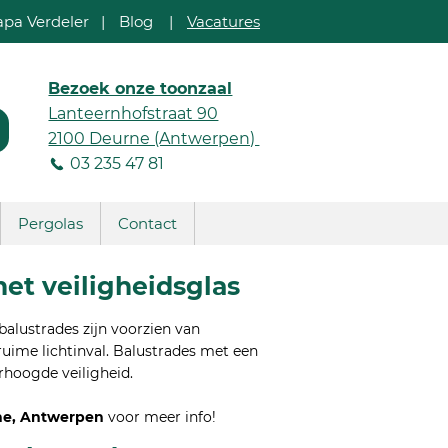
apa Verdeler
|
Blog
|
Vacatures
Bezoek onze toonzaal
Lanteernhofstraat 90
2100 Deurne (Antwerpen)
03 235 47 81
Pergolas
Contact
et veiligheidsglas
alustrades zijn voorzien van
ruime lichtinval. Balustrades met een
rhoogde veiligheid.
e, Antwerpen
voor meer info!