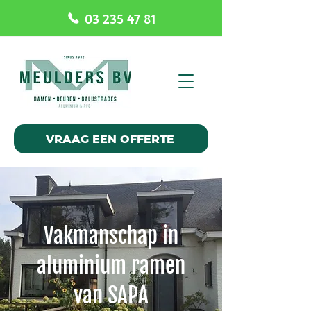
03 235 47 81
VRAAG EEN OFFERTE
Vakmanschap in
aluminium ramen
van SAPA