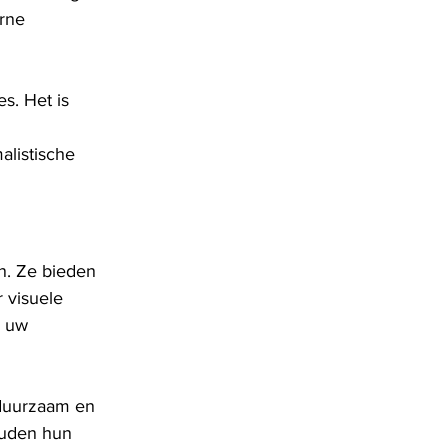
rne 
s. Het is 
alistische 
n. Ze bieden 
 visuele 
n uw 
 duurzaam en 
ouden hun 