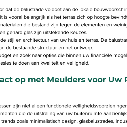
or dat de balustrade voldoet aan de lokale bouwvoorschri
t is vooral belangrijk als het terras zich op hoogte bevindt
 materialen die bestand zijn tegen de elementen en wein
en gehard glas zijn uitstekende keuzes.
e stijl en architectuur van uw huis en terras. De balustr
an de bestaande structuur en het ontwerp.
udget en zoek naar opties die binnen uw financiële moge
ies te doen aan kwaliteit en veiligheid.
ct op met Meulders voor Uw P
assen zijn niet alleen functionele veiligheidsvoorzieninge
ementen die de uitstraling van uw buitenruimte aanzienlij
rends zoals minimalistisch design, glasbalustrades, industr