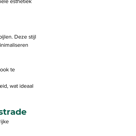
ële esthetiek 
jlen. Deze stijl 
inimaliseren 
ook te 
id, wat ideaal 
strade
ijke 