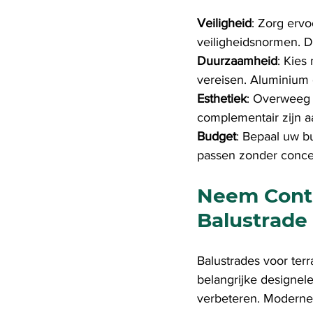
Veiligheid
: Zorg ervo
veiligheidsnormen. Di
Duurzaamheid
: Kies
vereisen. Aluminium 
Esthetiek
: Overweeg d
complementair zijn a
Budget
: Bepaal uw b
passen zonder concess
Neem Conta
Balustrade
Balustrades voor terr
belangrijke designel
verbeteren. Moderne t