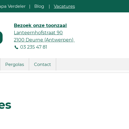
apa Verdeler
|
Blog
|
Vacatures
Bezoek onze toonzaal
Lanteernhofstraat 90
2100 Deurne (Antwerpen)
03 235 47 81
Pergolas
Contact
es