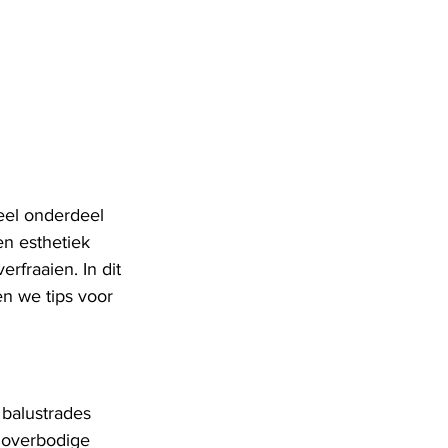
eel onderdeel 
n esthetiek 
rfraaien. In dit 
n we tips voor 
 balustrades 
 overbodige 