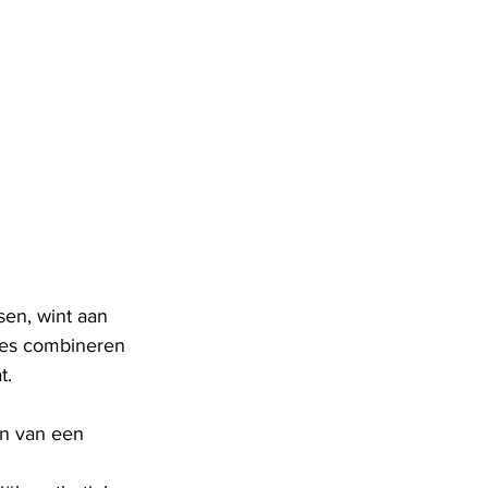
sen, wint aan 
ades combineren 
t.
en van een 