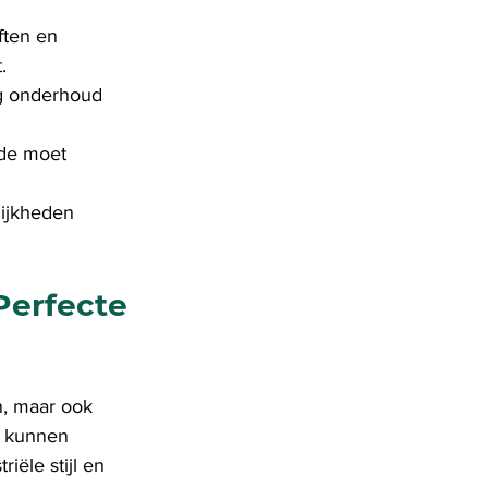
ften en 
.
ig onderhoud 
ade moet 
lijkheden 
erfecte 
n, maar ook 
k kunnen 
iële stijl en 