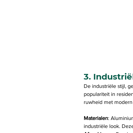
3. Industriël
De industriële stijl,
populariteit in resid
ruwheid met modern d
Materialen
: Aluminiu
industriële look. De