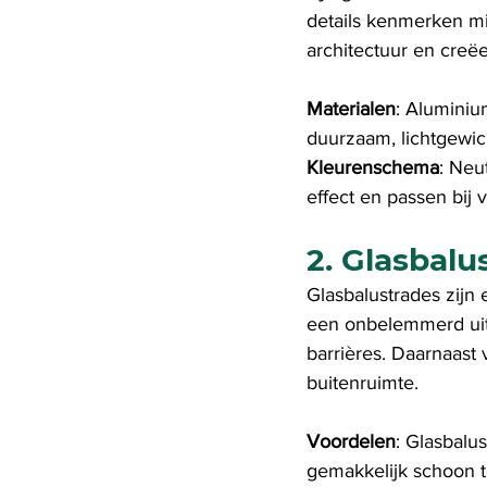
details kenmerken min
architectuur en creë
Materialen
: Aluminiu
duurzaam, lichtgewic
Kleurenschema
: Neu
effect en passen bij 
2. Glasbalu
Glasbalustrades zijn
een onbelemmerd uit
barrières. Daarnaast 
buitenruimte.
Voordelen
: Glasbalu
gemakkelijk schoon 