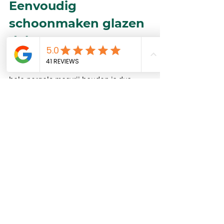
Eenvoudig 
schoonmaken glazen 
dak
Een glazen dak mosvrij maken of je 
hele pergola mosvrij houden is dus 
eigenlijk niet zo’n grote uitdaging. Net 
zoals je je glazen ramen regelmatig 
reinigt, is het glas van je pergola kuisen 
een routineklus die je af en toe op je 
takenlijst zult moeten zetten. En het 
voordeel is: wanneer je dit regelmatig 
doet, hoeft het schoonmaken van je 
glazen dak helemaal niet zo’n zware 
klus te zijn.
Wil je graag meer informatie over de 
materialen en mogelijkheden van een 