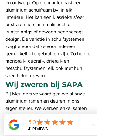
en ontwerp. Op die manier past een 
aluminium schuifraam bv. in elk 
interieur. Het kan een klassieke sfeer 
uitstralen, iets minimalistisch of 
kunstzinnigs of gewoon hedendaags 
design. De variatie in schuifsystemen 
zorgt ervoor dat ze voor iedereen 
gemakkelijk te gebruiken zijn. Zo heb je 
monorail-, duorail-, drierail- en 
hefschuifsystemen, elk ook met hun 
specifieke troeven. 
Wij zweren bij SAPA
Bij Meulders vervaardigen we al onze 
aluminium ramen en deuren in ons 
eigen atelier. We werken enkel samen 
met lakkerijen die het ‘Qualicoat’-label 
met eer dragen. De thermische 
onderbreking in aluminium profielen 